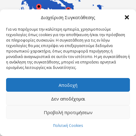
Διαχείριση Συγκατάθεσης
Για να παρέχουμε την καλύτερη εμπειρία, χρησιμοποιούμε
τεχνολογίες όπως cookies για την αποθήκευση ή/και την πρόσβαση
σε πληροφορίες συσκευών. Η συγκατάθεση για τις εν λόγω
τεχνολογίες θα μας επιτρέψει να επεξεργαστούμε δεδομένα
προσωπικού χαρακτήρα, όπως συμπεριφορά περιήγησης ή
μοναδικά αναγνωριστικά σε αυτόν τον ιστότοπο. Η μη συγκατάθεση ή
η ανάκληση της συγκατάθεσης, μπορεί να επηρεάσει αρνητικά
ορισμένες λειτουργίες και δυνατότητες.
Αποδοχή
Δεν αποδέχομαι
Powered by ErgasiaKEK
Προβολή προτιμήσεων
ΑΡΧΙΚΉ ΣΕΛΊΔΑ
Η ΕΤΑΙΡΕΊΑ ΜΑΣ
ΝΈΑ
ΕΠΙΚΟΙΝΩΝΊΑ
Επικοινωνήστε τώρα!
ΠΟΛΙΤΙΚΉ COOKIES (ΕΕ)
Πολιτική Cookies
Open cha