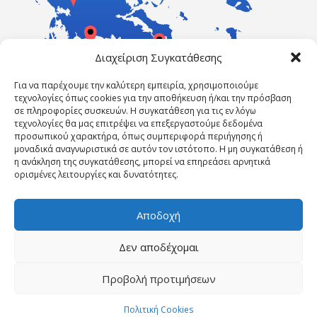
Διαχείριση Συγκατάθεσης
Για να παρέχουμε την καλύτερη εμπειρία, χρησιμοποιούμε
τεχνολογίες όπως cookies για την αποθήκευση ή/και την πρόσβαση
σε πληροφορίες συσκευών. Η συγκατάθεση για τις εν λόγω
τεχνολογίες θα μας επιτρέψει να επεξεργαστούμε δεδομένα
προσωπικού χαρακτήρα, όπως συμπεριφορά περιήγησης ή
μοναδικά αναγνωριστικά σε αυτόν τον ιστότοπο. Η μη συγκατάθεση ή
η ανάκληση της συγκατάθεσης, μπορεί να επηρεάσει αρνητικά
ορισμένες λειτουργίες και δυνατότητες.
Αποδοχή
Δεν αποδέχομαι
Powered by ErgasiaKEK
Προβολή προτιμήσεων
ΑΡΧΙΚΉ ΣΕΛΊΔΑ
Η ΕΤΑΙΡΕΊΑ ΜΑΣ
ΝΈΑ
ΕΠΙΚΟΙΝΩΝΊΑ
Επικοινωνήστε τώρα!
ΠΟΛΙΤΙΚΉ COOKIES (ΕΕ)
Πολιτική Cookies