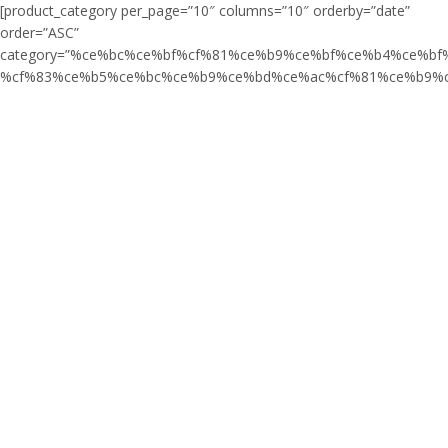
[product_category per_page=”10″ columns=”10″ orderby=”date”
order=”ASC”
category=”%ce%bc%ce%bf%cf%81%ce%b9%ce%bf%ce%b4%ce%b
%cf%83%ce%b5%ce%bc%ce%b9%ce%bd%ce%ac%cf%81%ce%b9%c