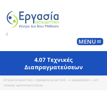
Togg
MENU
4.07 Τεχνικές
Διαπραγματεύσεων
ΕΡΓΑΣΊΑ ΕΚΠΑΙΔΕΥΤΙΚΉ
>
ΣΕΜΙΝΆΡΙΑ ΚΑΤΆΡΤΙΣΗΣ
>
4. MANAGEMENT
>
4.07
ΤΕΧΝΙΚΈΣ ΔΙΑΠΡΑΓΜΑΤΕΎΣΕΩΝ