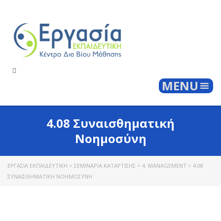
Togg
MENU
4.08 Συναισθηματική
Νοημοσύνη
ΕΡΓΑΣΊΑ ΕΚΠΑΙΔΕΥΤΙΚΉ
>
ΣΕΜΙΝΆΡΙΑ ΚΑΤΆΡΤΙΣΗΣ
>
4. MANAGEMENT
>
4.08
ΣΥΝΑΙΣΘΗΜΑΤΙΚΉ ΝΟΗΜΟΣΎΝΗ