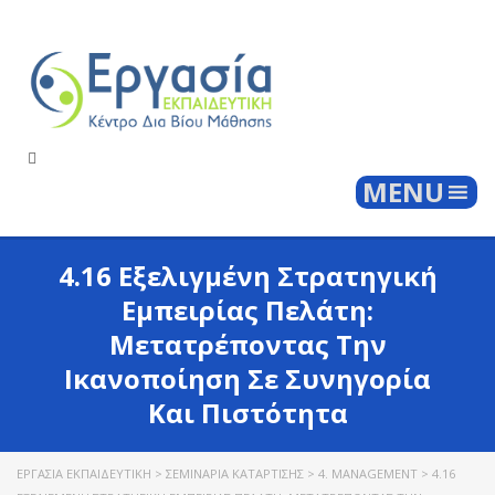
Togg
MENU
4.16 Εξελιγμένη Στρατηγική
Εμπειρίας Πελάτη:
Μετατρέποντας Την
Ικανοποίηση Σε Συνηγορία
Και Πιστότητα
ΕΡΓΑΣΊΑ ΕΚΠΑΙΔΕΥΤΙΚΉ
>
ΣΕΜΙΝΆΡΙΑ ΚΑΤΆΡΤΙΣΗΣ
>
4. MANAGEMENT
>
4.16