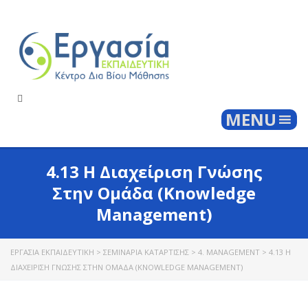
Togg
MENU
4.13 Η Διαχείριση Γνώσης
Στην Ομάδα (Knowledge
Management)
ΕΡΓΑΣΊΑ ΕΚΠΑΙΔΕΥΤΙΚΉ
>
ΣΕΜΙΝΆΡΙΑ ΚΑΤΆΡΤΙΣΗΣ
>
4. MANAGEMENT
>
4.13 Η
ΔΙΑΧΕΊΡΙΣΗ ΓΝΏΣΗΣ ΣΤΗΝ ΟΜΆΔΑ (KNOWLEDGE MANAGEMENT)