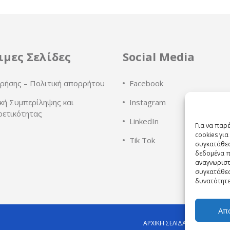
ιμες Σελίδες
Social Media
ρήσης – Πολιτική απορρήτου
Facebook
κή Συμπερίληψης και
Instagram
ρετικότητας
LinkedIn
Για να παρ
cookies γι
Tik Tok
συγκατάθεσ
δεδομένα π
αναγνωριστ
συγκατάθεσ
δυνατότητε
Απ
ΑΡΧΙΚΉ ΣΕΛΊΔΑ
Η ΕΤΑΙΡΕΊΑ