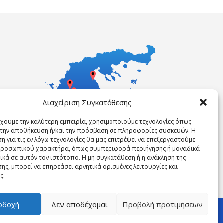
Διαχείριση Συγκατάθεσης
έχουμε την καλύτερη εμπειρία, χρησιμοποιούμε τεχνολογίες όπως
α την αποθήκευση ή/και την πρόσβαση σε πληροφορίες συσκευών. Η
η για τις εν λόγω τεχνολογίες θα μας επιτρέψει να επεξεργαστούμε
ροσωπικού χαρακτήρα, όπως συμπεριφορά περιήγησης ή μοναδικά
ικά σε αυτόν τον ιστότοπο. Η μη συγκατάθεση ή η ανάκληση της
ης, μπορεί να επηρεάσει αρνητικά ορισμένες λειτουργίες και
ς.
οδοχή
Δεν αποδέχομαι
Προβολή προτιμήσεων
 ΜΑΣ
ΝΈΑ
ΕΠΙΚΟΙΝΩΝΊΑ
ΠΟΛΙΤΙΚΉ COOKIES (ΕΕ)
Επικοινωνήστε τώρα!