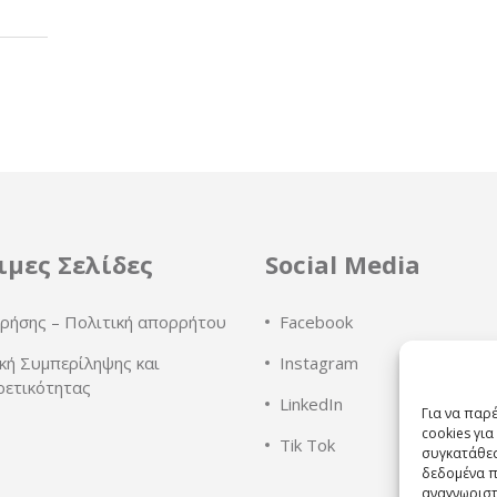
ιμες Σελίδες
Social Media
ρήσης – Πολιτική απορρήτου
Facebook
κή Συμπερίληψης και
Instagram
ρετικότητας
LinkedIn
Για να παρ
cookies γι
Tik Tok
συγκατάθεσ
δεδομένα π
αναγνωριστ