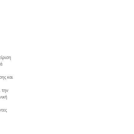
είριση
κά
σης και
 την
νική
ντες