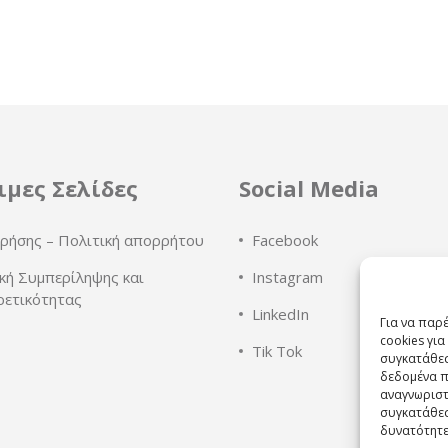
ιμες Σελίδες
Social Media
ρήσης – Πολιτική απορρήτου
Facebook
κή Συμπερίληψης και
Instagram
ρετικότητας
LinkedIn
Για να παρ
cookies γι
Tik Tok
συγκατάθεσ
δεδομένα π
αναγνωριστ
συγκατάθεσ
δυνατότητε