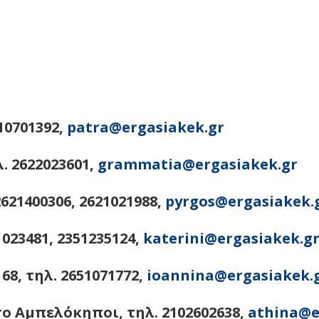
10701392,
patra@ergasiakek.gr
λ. 2622023601,
grammatia@ergasiakek.gr
2621400306, 2621021988,
pyrgos@ergasiakek.
1023481, 2351235124,
katerini@ergasiakek.g
68, τηλ. 2651071772,
ioannina@ergasiakek.
ro Αμπελόκηποι, τηλ. 2102602638,
athina@e