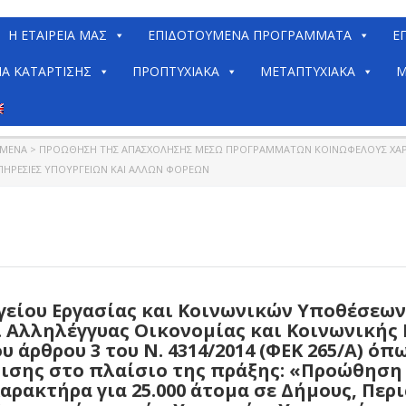
H ΕΤΑΙΡΕΊΑ ΜΑΣ
ΕΠΙΔΟΤΟΥΜΕΝΑ ΠΡΟΓΡΑΜΜΑΤΑ
Ε
ΙΑ ΚΑΤΆΡΤΙΣΗΣ
ΠΡΟΠΤΥΧΙΑΚΆ
ΜΕΤΑΠΤΥΧΙΑΚΆ
Μ
ΩΜΈΝΑ
>
ΠΡΟΏΘΗΣΗ ΤΗΣ ΑΠΑΣΧΌΛΗΣΗΣ ΜΈΣΩ ΠΡΟΓΡΑΜΜΆΤΩΝ ΚΟΙΝΩΦΕΛΟΎΣ ΧΑΡΑΚΤ
ΥΠΗΡΕΣΊΕΣ ΥΠΟΥΡΓΕΊΩΝ ΚΑΙ ΆΛΛΩΝ ΦΟΡΈΩΝ
γείου Εργασίας και Κοινωνικών Υποθέσεων
 Αλληλέγγυας Οικονομίας και Κοινωνικής 
υ άρθρου 3 του Ν. 4314/2014 (ΦΕΚ 265/Α) όπ
ισης στο πλαίσιο της πράξης: «Προώθησ
ακτήρα για 25.000 άτομα σε Δήμους, Περι