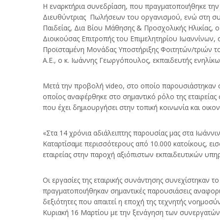
Η εναρκτήρια συνεδρίαση, που πραγματοποιήθηκε την 
Διευθύντριας Πωλήσεων του οργανισμού, ενώ στη συνέ
Παιδείας, Δια Βίου Μάθησης & Προσχολικής Ηλικίας, 
Διοικούσας Επιτροπής του Επιμελητηρίου Ιωαννίνων, ο
Προϊσταμένη Μονάδας Υποστήριξης Φοιτητών/τριών το
Α.Ε., ο κ. Ιωάννης Γεωργόπουλος, εκπαιδευτής ενηλίκ
Μετά την προβολή video, στο οποίο παρουσιάστηκαν ό
οποίος αναφέρθηκε στο σημαντικό ρόλο της εταιρείας
που έχει δημιουργήσει στην τοπική κοινωνία και οικον
«Στα 14 χρόνια αδιάλειπτης παρουσίας μας στα Ιωάννι
Καταρτίσαμε περισσότερους από 10.000 κατοίκους, εισ
εταιρείας στην παροχή αξιόπιστων εκπαιδευτικών υπη
Οι εργασίες της εταιρικής συνάντησης συνεχίστηκαν 
πραγματοποιήθηκαν σημαντικές παρουσιάσεις αναφορικά
δεξιότητες που απαιτεί η εποχή της τεχνητής νοημοσύ
Κυριακή 16 Μαρτίου με την ξενάγηση των συνεργατών 