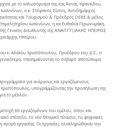
χισε με το καλωσόρισμα της κας Άννας Υφαντίδου,
Ιωαννίνων, ο κ. Στέφανος Σίντος, Αντιδήμαρχος
ματικότητας και Τουρισμού & Πρόεδρος ΟΕΒΕ & μέλος
 Επιμελητηρίου Ιωαννίνων, η κα Ευθαλία Γερωνυμάκη,
ρωτής Γενικός Διευθυντής της ΑΝΑΠΤΥΞΙΑΚΗΣ ΗΠΕΙΡΟΣ
ερειάρχης Ηπείρου.
του κ. Αλέκου Χριστόπουλου, Προέδρου του Δ.Σ., ο
 γενικότερα, επισημαίνοντας το σοβαρό αποτύπωμα
 προγράμματα για ανέργους και εργαζόμενους.
κ. Χριστόπουλος, υπογραμμίζοντας την προσήλωση της
ια το μέλλον.
μμετοχή 60 εργαζομένων του ομίλου, όπου και
ϊκό επίπεδο, το νέο θεσμικό πλαίσιο, τις ψηφιακές
ονη αγορά εργασίας. Οι εργασίες ολοκληρώθηκαν την