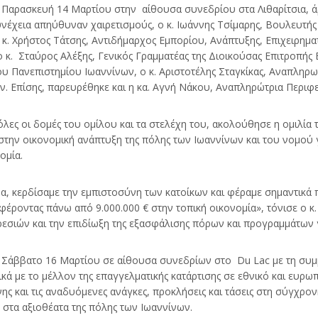
Παρασκευή 14 Μαρτίου στην αίθουσα συνεδρίου στα Λιθαρίτσια, άρ
χεια απηύθυναν χαιρετισμούς, ο κ. Ιωάννης Τσίμαρης, Βουλευτής 
ο κ. Χρήστος Τάτσης, Αντιδήμαρχος Εμπορίου, Ανάπτυξης, Επιχειρη
 κ. Σταύρος Αλέξης, Γενικός Γραμματέας της Διοικούσας Επιτροπής
υ Πανεπιστημίου Ιωαννίνων, ο κ. Αριστοτέλης Σταγκίκας, Αναπλη
ων. Επίσης, παρευρέθηκε και η κα. Αγνή Νάκου, Αναπληρώτρια Περιφ
λες οι δομές του ομίλου και τα στελέχη του, ακολούθησε η ομιλία 
 στην οικονομική ανάπτυξη της πόλης των Ιωαννίνων και του νομού
ομία.
να, κερδίσαμε την εμπιστοσύνη των κατοίκων και φέραμε σημαντικά
φέροντας πάνω από 9.000.000 € στην τοπική οικονομία», τόνισε ο 
ρεσιών και την επιδίωξη της εξασφάλισης πόρων και προγραμμάτων γ
το Σάββατο 16 Μαρτίου σε αίθουσα συνεδρίων στο Du Lac με τη συ
 με το μέλλον της επαγγελματικής κατάρτισης σε εθνικό και ευρωπα
νης και τις αναδυόμενες ανάγκες, προκλήσεις και τάσεις στη σύγχρ
στα αξιοθέατα της πόλης των Ιωαννίνων.