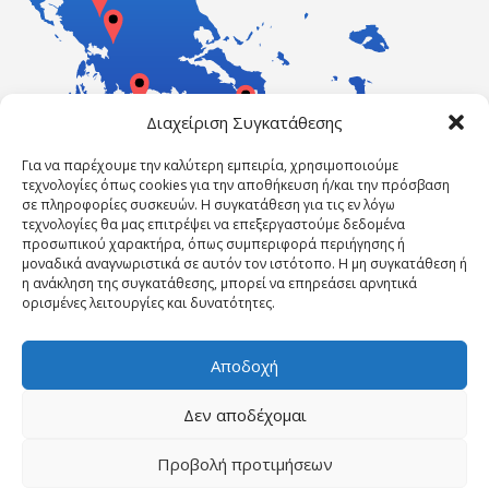
Διαχείριση Συγκατάθεσης
Για να παρέχουμε την καλύτερη εμπειρία, χρησιμοποιούμε
τεχνολογίες όπως cookies για την αποθήκευση ή/και την πρόσβαση
σε πληροφορίες συσκευών. Η συγκατάθεση για τις εν λόγω
τεχνολογίες θα μας επιτρέψει να επεξεργαστούμε δεδομένα
προσωπικού χαρακτήρα, όπως συμπεριφορά περιήγησης ή
μοναδικά αναγνωριστικά σε αυτόν τον ιστότοπο. Η μη συγκατάθεση ή
η ανάκληση της συγκατάθεσης, μπορεί να επηρεάσει αρνητικά
ορισμένες λειτουργίες και δυνατότητες.
Αποδοχή
Δεν αποδέχομαι
Powered by ErgasiaKEK
Προβολή προτιμήσεων
ΑΡΧΙΚΉ ΣΕΛΊΔΑ
Η ΕΤΑΙΡΕΊΑ ΜΑΣ
ΝΈΑ
ΕΠΙΚΟΙΝΩΝΊΑ
Επικοινωνήστε τώρα!