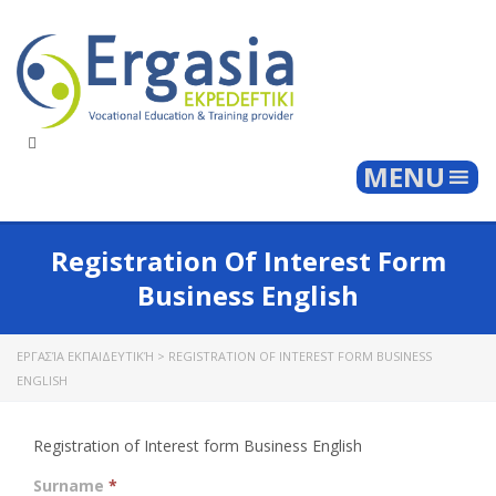
Togg
MENU
Registration Of Interest Form
Business English
ΕΡΓΑΣΊΑ ΕΚΠΑΙΔΕΥΤΙΚΉ
>
REGISTRATION OF INTEREST FORM BUSINESS
ENGLISH
Registration of Interest form Business English
Surname
*