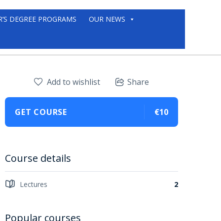
R’S DEGREE PROGRAMS
OUR NEWS
Add to wishlist
Share
GET COURSE
€10
Course details
Lectures
2
Popular courses