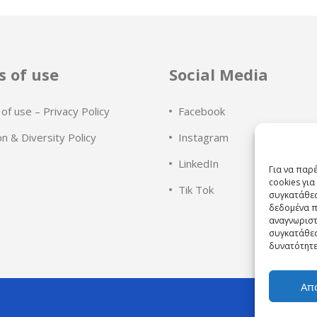
 of use
Social Media
of use – Privacy Policy
Facebook
on & Diversity Policy
Instagram
LinkedIn
Για να παρ
cookies γι
Tik Tok
συγκατάθεσ
δεδομένα π
αναγνωριστ
συγκατάθεσ
δυνατότητε
Απ