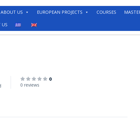
ABOUT US
EUROPEAN PROJECTS
COURSES
MASTE
 US
0
0 reviews
d