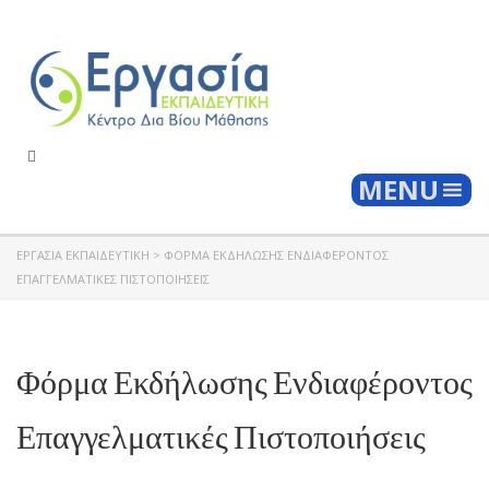
Togg
MENU
ΕΡΓΑΣΊΑ ΕΚΠΑΙΔΕΥΤΙΚΉ
>
ΦΌΡΜΑ ΕΚΔΉΛΩΣΗΣ ΕΝΔΙΑΦΈΡΟΝΤΟΣ
ΕΠΑΓΓΕΛΜΑΤΙΚΈΣ ΠΙΣΤΟΠΟΙΉΣΕΙΣ
Φόρμα Εκδήλωσης Ενδιαφέροντος
Επαγγελματικές Πιστοποιήσεις